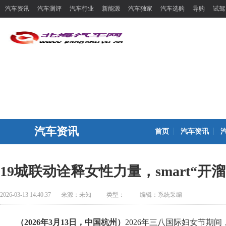
汽车资讯
汽车测评
汽车行业
新能源
汽车独家
汽车选购
导购
试驾
汽车资讯
首页
汽车资讯
19城联动诠释女性力量，smart“开
2026-03-13 14:40:37
来源：
未知
类型：
编辑：系统采编
（
2026
年
3
月
13
日，中国杭州）
2026年三八国际妇女节期