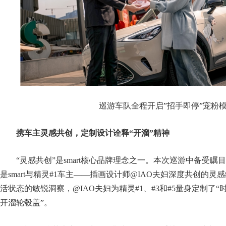
巡游车队全程开启”招手即停”宠粉
携车主灵感共创，定制设计诠释
“
开溜
”
精神
“灵感共创”是smart核心品牌理念之一。本次巡游中备受瞩
是smart与精灵#1车主——插画设计师@IAO夫妇深度共创的
活状态的敏锐洞察，@IAO夫妇为精灵#1、#3和#5量身定制了“
开溜轮毂盖”。