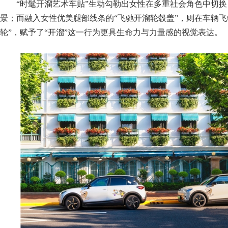
“时髦开溜艺术车贴”生动勾勒出女性在多重社会角色中切
景；而融入女性优美腿部线条的“飞驰开溜轮毂盖”，则在车辆飞
轮”，赋予了“开溜”这一行为更具生命力与力量感的视觉表达。