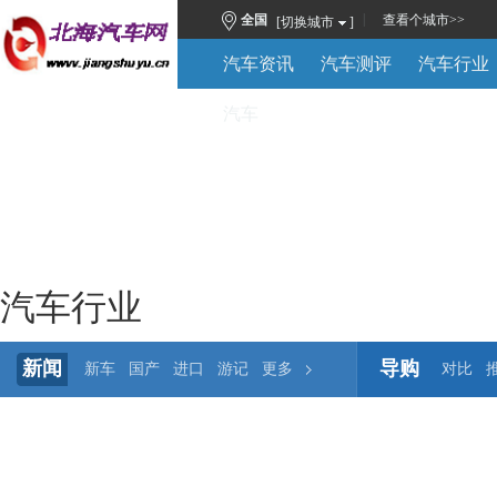
|
全国
查看
个城市
>>
[切换城市
]
汽车资讯
汽车测评
汽车行业
汽车
汽车行业
新闻
导购
新车
国产
进口
游记
更多
对比