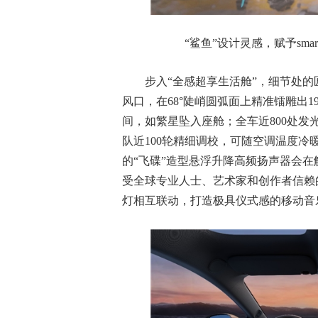
“鲨鱼”设计灵感，赋予sm
步入“全感超享生活舱”，细节处的
风口，在68°陡峭圆弧面上精准镭雕出19
间，如繁星坠入座舱；全车近800处发
队近100轮精细调校，可随空调温度
的“飞碟”造型悬浮升降高频扬声器会在
受全球专业人士、艺术家和创作者信赖
灯相互联动，打造极具仪式感的移动音