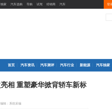
车独家
汽车选购
导购
试驾
经销商
汽车
登
首页
汽车资讯
汽车测评
汽车行业
新能源
汽车独家
首次亮相 重塑豪华掀背轿车新标
编辑：系统采编