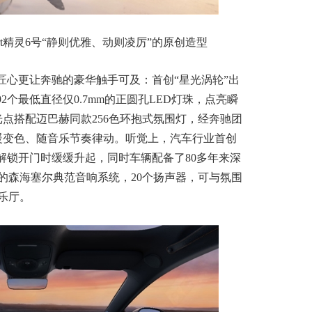
art精灵6号“静则优雅、动则凌厉”的原创造型
匠心更让奔驰的豪华触手可及：首创“星光涡轮”出
2个最低直径仅0.7mm的正圆孔LED灯珠，点亮瞬
光点搭配迈巴赫同款256色环抱式氛围灯，经奔驰团
冷暖变色、随音乐节奏律动。听觉上，汽车行业首创
解锁开门时缓缓升起，同时车辆配备了80多年来深
的森海塞尔典范音响系统，20个扬声器，可与氛围
乐厅。