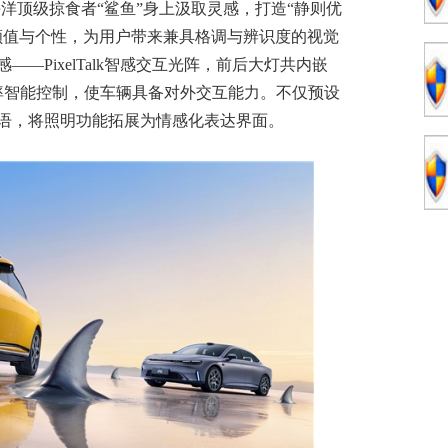
洋顶级掠食者“鲨鱼”身上汲取灵感，打造“静则优
颜值与个性，为用户带来兼具格调与辨识度的视觉
—PixelTalk智感交互光阵，前后大灯共内嵌
高帧率智能控制，使车辆具备对外交互能力。不仅预设
灯语，将照明功能拓展为情感化表达界面。