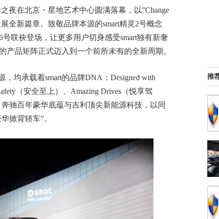
t品牌之夜在北京・星地艺术中心圆满落幕，以”Change
启品牌发展全新篇章。致敬品牌本源的smart精灵2号概念
6号联袂登场，让更多用户切身感受smart独有新奢
rt的产品矩阵正式迈入到一个前所未有的全新周期。
推
载着smart的品牌DNA：Designed with
 Safety（安全至上）、Amazing Drives（悦享驾
斯 - 奔驰百年豪华底蕴与吉利顶尖新能源科技，以同
华掀背轿车”。