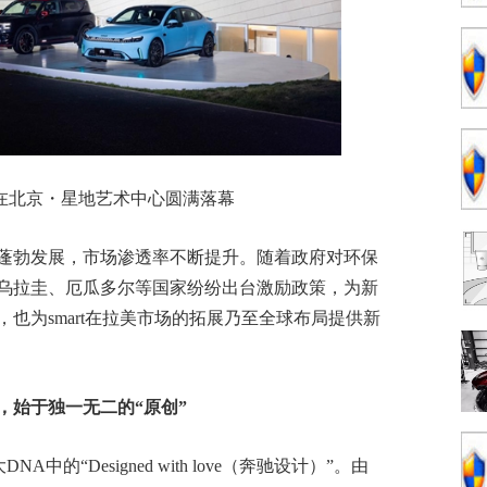
之夜在北京・星地艺术中心圆满落幕
蓬勃发展，市场渗透率不断提升。随着政府对环保
乌拉圭、厄瓜多尔等国家纷纷出台激励政策，为新
也为smart在拉美市场的拓展乃至全球布局提供新
，始于独一无二的
“
原创
”
A中的“Designed with love（奔驰设计）”。由