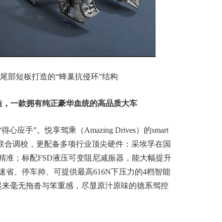
尾部短板打造的“蜂巢抗侵环”结构
造，一款拥有纯正豪华血统的高品质大车
”。悦享驾乘（Amazing Drives）的smart
队联合调校，更配备多项行业顶尖硬件：采埃孚在国
精准；标配FSD液压可变阻尼减振器，能大幅提升
省、停车帅、可提供最高616N下压力的4档智能
起来毫无拖沓与笨重感，尽显原汁原味的德系驾控