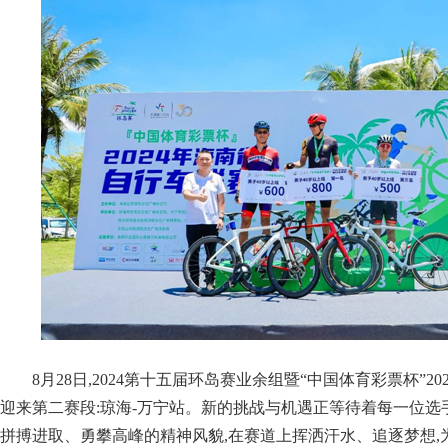
8月28日,2024第十五届环岛赛业余组暨“中国体育彩票杯”2
迎来第二赛段:琼海-万宁站。新的挑战与机遇正等待着每一位选
拼搏进取、勇攀高峰的精神风貌,在赛道上挥洒汗水、追逐梦想,