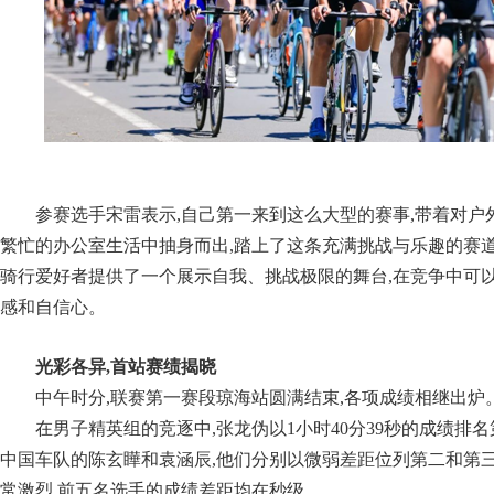
参赛选手宋雷表示,自己第一来到这么大型的赛事,带着对户
繁忙的办公室生活中抽身而出,踏上了这条充满挑战与乐趣的赛
骑行爱好者提供了一个展示自我、挑战极限的舞台,在竞争中可以
感和自信心。
光彩各异,首站赛绩揭晓
中午时分,联赛第一赛段琼海站圆满结束,各项成绩相继出炉
在男子精英组的竞逐中,张龙伪以1小时40分39秒的成绩排
中国车队的陈玄瞱和袁涵辰,他们分别以微弱差距位列第二和第
常激烈,前五名选手的成绩差距均在秒级。