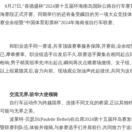
8月27日,“喜德盛杯”2024第十五届环海南岛国际公路自行车赛
海赛段正式开赛。同期举行的还有备受瞩目的另一项大众竞技体育
赛业余组暨“中国体育彩票杯”2024年海南省自行车联赛。
和职业选手同一赛道,共享顶级赛事服务保障,开赛前,业余
已,摩拳擦掌。职业组选手出发后不久,联赛选手聚集在相同起点
枪响,男子精英组率先冲出起点,瞬间再次点燃赛场激情。女子组
以上组紧随其后,奋力向前。现场观众加油声此起彼伏,共同为这
交流无界,驻华大使领骑
自行车运动作为跨越国界、连接不同文化的桥梁,正以其独
可能与无界之美。
波莱特·贝瑟尔(Paulette Bethel)在出席2024第十五届
暨联赛到队伍,体验并领骑,与参赛选手们并肩前行,共同致力于