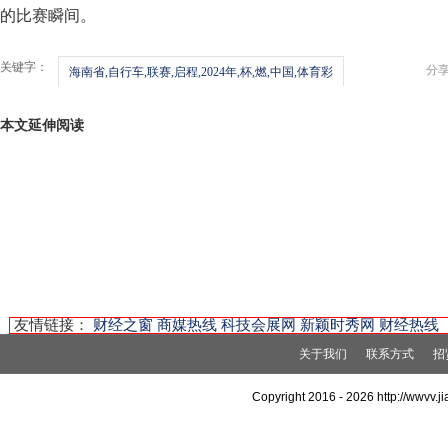
的比赛瞬间。
关键字：
分
海南省,自行车,联赛,启程,2024年,杯,燃,中国,体育彩
本文延伸阅读
友情链接：
财经之窗
商媒热线
科技会展网
新颖时秀网
财经热线
关于我们
联系方式
招
Copyright 2016 -
2026 http://wwvv